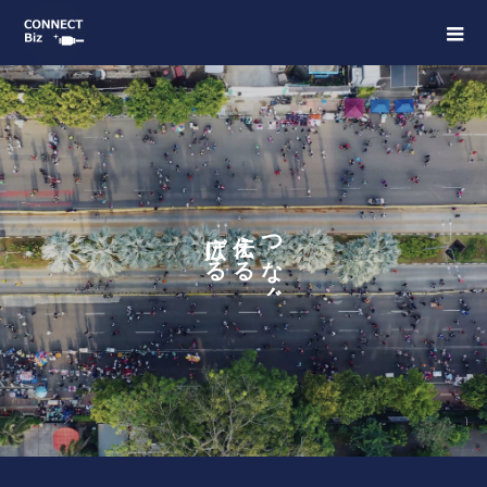
か
げ
え
つ
す
る
る
な
ぐ